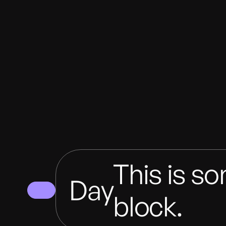
This is so
Day
block.